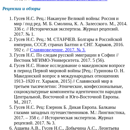
Рецензии и обзоры
Гусев Н.С. Рец.: Накануне Великой войны: Россия и
мир / под ред. М. Б. Смолина, К. А. Залесского. М., 2014.
336 с. // Историческая экспертиза. Журнал рецензий.
2017. № 1.
Гусев Н.С. Рец.: М. СТАНЧЕВ. Болгары в Российской
империи, СССР, странах Балтии и СНГ. Харьков, 2016.
592 с. //
Славяноведение. 2017. № 3.
Гусев Н.С. По следам русской эмиграции в Софии //
Вестник МГИМО-Университета. 2017. 5 (56).
Гусев Н.С. Новое исследование о македонском вопросе
в период Первой мировой войны [Рец.: Гуринова О. Н.
Македонский вопрос в международных отношениях
1913–1920 гг. Харьков, 2015] // Славянский мир в
третьем тысячелетии: Этнические, конфессиональные,
социокультурные компоненты идентичности народов
Центральной, Восточной и Юго-Восточной Европы.
М., 2017.
Гусев Н.С. Рец: Езерник Б. Дикая Европа. Балканы
глазами западных путешественников. М.: Лингвистика,
2017. – 358 с. // Историческая экспертиза. Журнал
рецензий. 2017. № 3.
Ашаева А.В., Гусев Н.С., Добычина А.С., Леонтьева