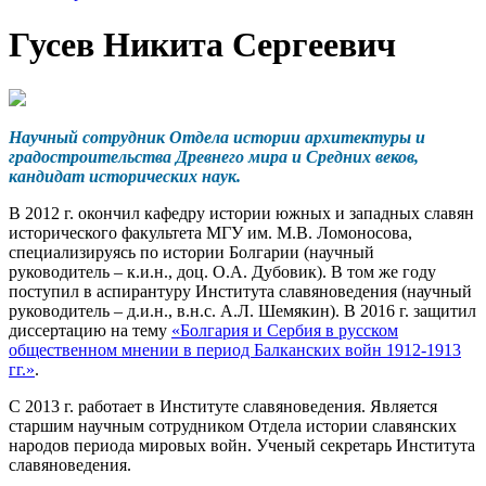
Гусев Никита Сергеевич
Научный сотрудник Отдела истории архитектуры и
градостроительства Древнего мира и Средних веков,
кандидат исторических наук.
В 2012 г. окончил кафедру истории южных и западных славян
исторического факультета МГУ им. М.В. Ломоносова,
специализируясь по истории Болгарии (научный
руководитель – к.и.н., доц. О.А. Дубовик). В том же году
поступил в аспирантуру Института славяноведения (научный
руководитель – д.и.н., в.н.с. А.Л. Шемякин). В 2016 г. защитил
диссертацию на тему
«Болгария и Сербия в русском
общественном мнении в период Балканских войн 1912-1913
гг.»
.
C 2013 г. работает в Институте славяноведения. Является
старшим научным сотрудником Отдела истории славянских
народов периода мировых войн. Ученый секретарь Института
славяноведения.