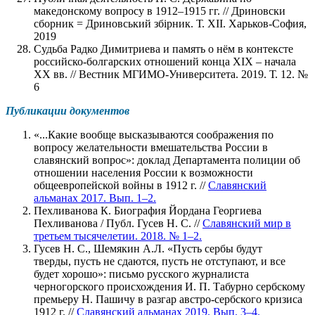
македонскому вопросу в 1912–1915 гг. // Дриновски
сборник = Дриновський збiрник. Т. ХII. Харьков-София,
2019
Судьба Радко Димитриева и память о нём в контексте
российско-болгарских отношений конца XIX – начала
ХХ вв. // Вестник МГИМО-Университета. 2019. Т. 12. №
6
Публикации документов
«...Какие вообще высказываются соображения по
вопросу желательности вмешательства России в
славянский вопрос»: доклад Департамента полиции об
отношении населения России к возможности
общеевропейской войны в 1912 г. //
Славянский
альманах 2017. Вып. 1–2.
Пехливанова К. Биография Йордана Георгиева
Пехливанова / Публ. Гусев Н. С. //
Славянский мир в
третьем тысячелетии. 2018. № 1–2.
Гусев Н. С., Шемякин А.Л. «Пусть сербы будут
тверды, пусть не сдаются, пусть не отступают, и все
будет хорошо»: письмо русского журналиста
черногорского происхождения И. П. Табурно сербскому
премьеру Н. Пашичу в разгар австро-сербского кризиса
1912 г. //
Славянский альманах 2019. Вып. 3–4.