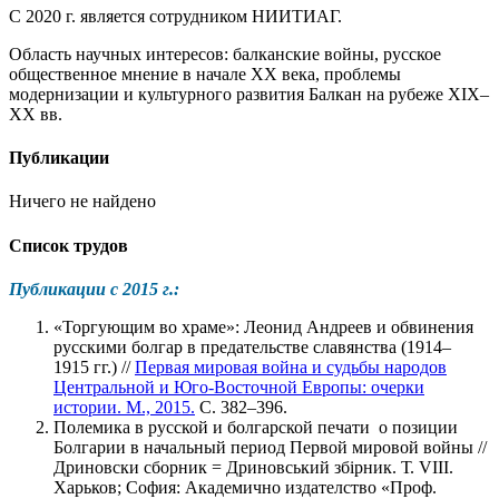
С 2020 г. является сотрудником НИИТИАГ.
Область научных интересов: балканские войны, русское
общественное мнение в начале ХХ века, проблемы
модернизации и культурного развития Балкан на рубеже XIX–
XX вв.
Публикации
Ничего не найдено
Список трудов
Публикации с 2015 г.:
«Торгующим во храме»: Леонид Андреев и обвинения
русскими болгар в предательстве славянства (1914–
1915 гг.) //
Первая мировая война и судьбы народов
Центральной и Юго-Восточной Европы: очерки
истории. М., 2015.
С. 382–396.
Полемика в русской и болгарской печати о позиции
Болгарии в начальный период Первой мировой войны //
Дриновски сборник = Дриновський збiрник. Т. VIII.
Харьков; София: Академично издателство «Проф.