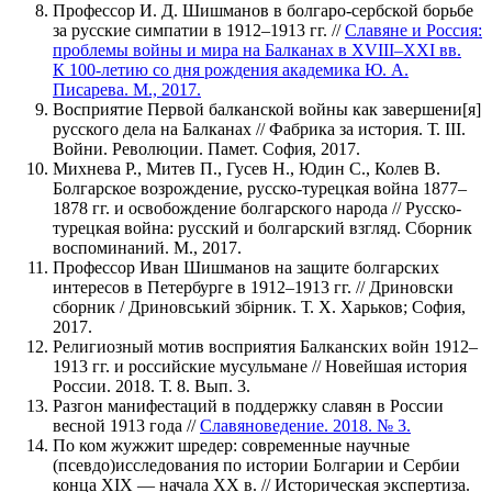
Профессор И. Д. Шишманов в болгаро-сербской борьбе
за русские симпатии в 1912–1913 гг. //
Славяне и Россия:
проблемы войны и мира на Балканах в XVIII–XXI вв.
К 100-летию со дня рождения академика Ю. А.
Писарева. М., 2017.
Восприятие Первой балканской войны как завершени[я]
русского дела на Балканах // Фабрика за история. Т. III.
Войни. Революции. Памет. София, 2017.
Михнева Р., Митев П., Гусев Н., Юдин С., Колев В.
Болгарское возрождение, русско-турецкая война 1877–
1878 гг. и освобождение болгарского народа // Русско-
турецкая война: русский и болгарский взгляд. Сборник
воспоминаний. М., 2017.
Профессор Иван Шишманов на защите болгарских
интересов в Петербурге в 1912–1913 гг. // Дриновски
сборник / Дриновський збiрник. Т. Х. Харьков; София,
2017.
Религиозный мотив восприятия Балканских войн 1912–
1913 гг. и российские мусульмане // Новейшая история
России. 2018. Т. 8. Вып. 3.
Разгон манифестаций в поддержку славян в России
весной 1913 года //
Славяноведение. 2018. № 3.
По ком жужжит шредер: современные научные
(псевдо)исследования по истории Болгарии и Сербии
конца XIX — начала ХХ в. // Историческая экспертиза.