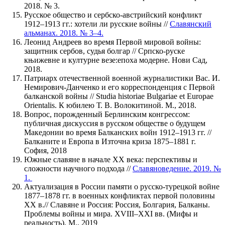
2018. № 3.
Русское общество и сербско-австрийский конфликт
1912–1913 гг.: хотели ли русские войны //
Славянский
альманах. 2018. № 3–4.
Леонид Андреев во время Первой мировой войны:
защитник сербов, судья болгар // Српско-руске
књижевне и културне везе:епоха модерне. Нови Сад,
2018.
Патриарх отечественной военной журналистики Вас. И.
Немирович-Данченко и его корреспонденция с Первой
балканской войны // Studia historiae Bulgariae et Europae
Orientalis. К юбилею Т. В. Волокитиной. М., 2018.
Вопрос, порожденный Берлинским конгрессом:
публичная дискуссия в русском обществе о будущем
Македонии во время Балканских войн 1912–1913 гг. //
Балканите и Европа в Източна криза 1875–1881 г.
София, 2018
Южные славяне в начале ХХ века: перспективы и
сложности научного подхода //
Славяноведение. 2019. №
1.
Актуализация в России памяти о русско-турецкой войне
1877–1878 гг. в военных конфликтах первой половины
ХХ в.// Славяне и Россия: Россия, Болгария, Балканы.
Проблемы войны и мира. XVIII–XXI вв. (Мифы и
реальность). М., 2019