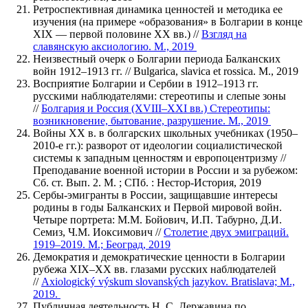
Ретроспективная динамика ценностей и методика ее
изучения (на примере «образования» в Болгарии в конце
XIX ― первой половине ХХ вв.) //
Взгляд на
славянскую аксиологию. М., 2019
Неизвестный очерк о Болгарии периода Балканских
войн 1912–1913 гг. // Bulgarica, slavica et rossica. М., 2019
Восприятие Болгарии и Сербии в 1912–1913 гг.
русскими наблюдателями: стереотипы и слепые зоны
//
Болгария и Россия (XVIII–XXI вв.) Стереотипы:
возникновение, бытование, разрушение. М., 2019
Войны ХХ в. в болгарских школьных учебниках (1950–
2010-е гг.): разворот от идеологии социалистической
системы к западным ценностям и европоцентризму //
Преподавание военной истории в России и за рубежом:
Сб. ст. Вып. 2. М. ; СПб. : Нестор-История, 2019
Сербы-эмигранты в России, защищавшие интересы
родины в годы Балканских и Первой мировой войн.
Четыре портрета: М.М. Бойович, И.П. Табурно, Д.И.
Семиз, Ч.М. Иоксимович //
Столетие двух эмиграций.
1919–2019. М.; Београд, 2019
Демократия и демократические ценности в Болгарии
рубежа XIX–XX вв. глазами русских наблюдателей
//
Axiologický výskum slovanských jazykov. Bratislava; М.,
2019.
Публичная деятельность Н. С. Державина по