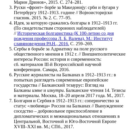
Марин Дринов», 2015. С. 274–281.
Руски «фронт» борбе за Македонију: срби и бугари у
Петербургу 1912–1913. године // Војноисторијски
гласник. 2015. № 2. C. 77–95.
Идея, за которую сражались болгары в 1912–1913 гг.
(По свидетельствам сторонних наблюдателей)
//
Историческая болгаристика (К 100-летию со дня
рождения профессора Л. Б. Валева). М.: Институт
славяноведения РАН., 2016.
С. 259–269.
Сербы в борьбе за Адриатику на поле русского
общественного мнения в 1912 г. // Внешнеполитические
интересы России: история и современность:
сб. материалов III-й Всероссийской научной
конференции. Самара, 2016.
Русские журналисты на Балканах в 1912–1913 гг.: в
попытках разглядеть современные европейские
государства // Балканский тезаурус: Взгляд на
Балканы
извне
и
изнутри
. Балканские чтения 14. Тезисы
и материалы. Москва, 18–20 апреля 2017 года. М., 2017.
Болгария и Сербия в 1912–1913 гг.: соперничество за
статус «любимца» России на Балканах // Вынужденное
соседство – добровольное приспособление в
дипломатических и межнациональных отношениях в
Центральной, Восточной и Юго-Восточной Европе
XVIII–XXI вв. М.; СПб., 2017.